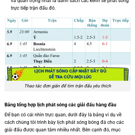
và quan trọng nhất là danh sách các kênh sẽ phát sóng
trực tiếp trận đấu đó.
Thao tác đơn giản để tìm trận đấu yêu thích
Bảng tổng hợp lịch phát sóng các giải đấu hàng đầu
Để bạn có cái nhìn trực quan, dưới đây là bảng ví dụ về
cách chúng tôi trình bày lịch phát sóng bóng đá cho các
giải đấu được quan tâm nhiều nhất. Bên cạnh đó, mục