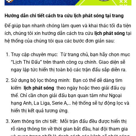
Hướng dẫn chi tiết cách tra cứu lịch phát sóng tại trang
Để giúp bạn nhanh chóng làm quen và khai thác tối đa tiện
ích, chúng tôi xin hướng dẫn cách tra cứu
lịch phát sóng
tại
hệ thống của chúng tôi qua các bước đơn giản sau:
Truy cập chuyên mục: Từ trang chủ, bạn hãy chọn mục
“Lịch Thi Đấu” trên thanh công cụ chính. Giao diện sẽ
ngay lập tức hiển thị toàn bộ các trận đấu sắp diễn ra.
Sử dụng bộ lọc thông minh: Bạn có thể dễ dàng tìm
kiếm
lịch phát sóng
theo ngày hoặc theo giải đấu cụ
thể. Chỉ cần chọn giải đấu bạn quan tâm như Ngoại
hạng Anh, La Liga, Serie A,… hệ thống sẽ tự động lọc và
hiển thị kết quả tương ứng.
Xem thông tin chi tiết: Mỗi trận đấu đều được hiển thị
rõ ràng thông tin về thời gian bắt đầu, hai đội tham gia