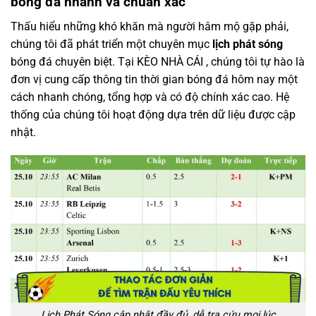
bóng đá nhanh và chuẩn xác
Thấu hiểu những khó khăn mà người hâm mộ gặp phải,
chúng tôi đã phát triển một chuyên mục
lịch phát sóng
bóng đá chuyên biệt. Tại KÈO NHÀ CÁI , chúng tôi tự hào là
đơn vị cung cấp thông tin thời gian bóng đá hôm nay một
cách nhanh chóng, tổng hợp và có độ chính xác cao. Hệ
thống của chúng tôi hoạt động dựa trên dữ liệu được cập
nhật.
Lịch Phát Sóng cập nhật đầy đủ, dễ tra cứu mọi lúc