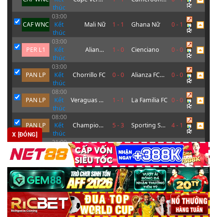
thúc
(W)
Nữ
03:00
CAF WNC
Mali Nữ
1
-
1
Ghana Nữ
0
-
1
Kết
thúc
03:00
PER L1
Alianza
1
-
0
Cienciano
0
-
0
Kết
thúc
Atletico
03:00
PAN LP
Chorrillo FC
0
-
0
Alianza FC
0
-
0
Kết
thúc
Panama
08:00
Reserves
PAN LP
Veraguas FC
1
-
1
La Familia FC
0
-
0
Kết
thúc
Reserves
08:00
PAN LP
Champions
5
-
3
Sporting San
4
-
1
Kết
thúc
FC Academy
Miguelito
X [ĐÓNG]
21:00
Reserves
PAN LP
Plaza
0
-
1
Tauro
0
-
0
Kết
thúc
Amador
Reserves
03:00
Reserves
WAG
Nữ
1
-
2
El Salvador
0
-
1
Kết
thúc
Venezuela
Nữ
07:00
WAG
Nữ
0
-
0
Mexico Nữ
0
-
0
Kết
thúc
Colombia