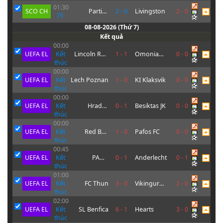
01:30
SCO CH
Partick
2
-
0
Livingston
2
-
0
75
'
Thistle
08-08-2026
(
Thứ 7
)
Kết quả
00:00
UEFA EL
Lincoln Red
1
-
1
Omonia
0
-
0
Kết
thúc
Imps FC
Nicosia FC
00:00
UEFA EL
Lech Poznan
1
-
0
KI Klaksvik
0
-
0
Kết
thúc
00:00
UEFA EL
Hradec
0
-
1
Besiktas JK
0
-
0
Kết
thúc
Kralove
00:00
UEFA EL
Red Bull
1
-
0
Pafos FC
0
-
0
Kết
thúc
Salzburg
00:45
UEFA EL
PAOK
0
-
1
Anderlecht
0
-
1
Kết
thúc
Saloniki
01:00
UEFA EL
FC Thun
3
-
0
Vikingur
2
-
0
Kết
thúc
Reykjavik
02:00
UEFA EL
SL Benfica
6
-
1
Hearts
3
-
0
Kết
thúc