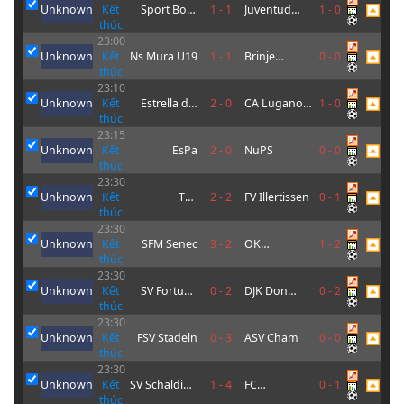
Unknown
Sport Boys
1
-
1
Juventud
1
-
0
Kết
thúc
Reserves
Huracan
23:00
Unknown
Ns Mura U19
1
-
1
Brinje
0
-
0
Kết
thúc
Grosuplje
23:10
U19
Unknown
Estrella del
2
-
0
CA Lugano
1
-
0
Kết
thúc
Sur Reserves
Reserves
23:15
Unknown
EsPa
2
-
0
NuPS
0
-
0
Kết
thúc
23:30
Unknown
TSV
2
-
2
FV Illertissen
0
-
1
Kết
thúc
Landsberg
23:30
Unknown
SFM Senec
3
-
2
OK
1
-
2
Kết
thúc
castkovce
23:30
Unknown
SV Fortuna
0
-
2
DJK Don
0
-
2
Kết
thúc
Regensburg
Bosco
23:30
Bamberg
Unknown
FSV Stadeln
0
-
3
ASV Cham
0
-
0
Kết
thúc
23:30
Unknown
SV Schalding
1
-
4
FC
0
-
1
Kết
thúc
Heining
Pipinsried