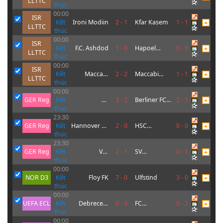
LLTTC
thúc
Tel Aviv
Shalem
00:00
ISR
Ironi Modiin
2
-
1
Kfar Kasem
1
-
1
Kết
LLTTC
thúc
00:00
ISR
F.C. Ashdod
1
-
0
Hapoel
0
-
0
Kết
LLTTC
thúc
Rishon
00:00
Lezion
ISR
Maccabi
2
-
2
Maccabi
1
-
1
Kết
LLTTC
thúc
Kiryat Gat
Kabilio Jaffa
00:00
GER Reg
FC
3
-
2
Berliner FC
2
-
1
Kết
thúc
Erzgebirge
Dynamo
23:30
Aue
GER Reg
Hannover 96
2
-
0
HSC
0
-
0
Kết
thúc
Am
Hannover
23:30
GER Reg
VfB
2
-
1
SV
0
-
1
Kết
thúc
Oldenburg
Drochtersen/Assel
00:00
NOR D3
Floy FK
7
-
0
Ulfstind
3
-
0
Kết
thúc
00:00
UEFA ECL
Debreceni
0
-
3
FC
0
-
2
Kết
thúc
VSC
Copenhagen
00:00