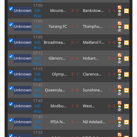
August
Village Ⅱ
17:00
Unknown
Mounties
4
-
2
Bankstown
2
-
1
Kết
thúc
Wanderers
United FC
17:05
Unknown
Tsirang FC
1
-
1
Thimphu
1
-
1
Kết
thúc
City
17:05
Unknown
Broadmeadow
0
-
1
Maitland FC
0
-
0
Kết
thúc
Magic (W)
(W)
17:15
Unknown
Glenorchy
3
-
6
Hobart
0
-
4
Kết
thúc
Knights
United
17:15
Reserves
Unknown
Olympia
3
-
1
Clarence
2
-
1
Kết
thúc
Warriors
Zebras
17:45
Reserves
Unknown
Queensland
2
-
0
Sunshine
1
-
0
Kết
thúc
Lions(W)
Coast
17:45
Wanderers
Unknown
Modbury
1
-
6
West
0
-
1
Kết
(W)
thúc
Vista (W)
Torrens
17:45
Birkalla (W)
Unknown
FFSA NTC
0
-
1
Nữ Adelaide
0
-
1
Kết
thúc
Girls (W)
University
17:55