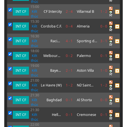
thúc
Hermanas
Antoniano
15:00
INT CF
CF Intercity
2
-
4
Villarreal B
1
-
2
Kết
thúc
15:30
INT CF
Cordoba C.F.
0
-
4
Almeria
0
-
0
Kết
thúc
16:30
INT CF
Racing
4
-
1
Sporting de
3
-
1
Kết
thúc
Santander
Gijon
18:00
INT CF
Melbourne
0
-
2
Palermo
0
-
1
Kết
thúc
City
19:00
INT CF
Bayern
2
-
1
Aston Villa
1
-
0
Kết
thúc
Munich
21:00
INT CF
Le Havre (W)
1
-
2
Nữ Saint
1
-
2
Kết
thúc
Malo
21:30
INT CF
Baghdad
0
-
1
Al Shorta
0
-
0
Kết
thúc
21:30
INT CF
Hellas
0
-
1
Cremonese
0
-
1
Kết
thúc
Verona
22:00