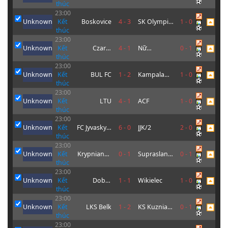
thúc
23:00
Unknown
Boskovice
4
-
3
SK Olympia
1
-
0
Kết
thúc
Rajecko
23:00
Unknown
Czarni
4
-
1
Nữ
0
-
1
Kết
thúc
Sosnowiec II
Sportowa
23:00
(W)
Czworka
Unknown
BUL FC
1
-
2
Kampala
1
-
0
Kết
Radom
thúc
City Council
23:00
FC
Unknown
LTU
4
-
1
ACF
1
-
0
Kết
thúc
23:00
Unknown
FC Jyvaskyla
6
-
0
JJK/2
2
-
0
Kết
thúc
Blackbird
23:00
Unknown
Krypnianka
0
-
1
Supraslanka
0
-
1
Kết
thúc
Krypno
Suprasl
23:00
Unknown
Dobre
1
-
1
Wikielec
1
-
0
Kết
thúc
Miasto
23:00
Unknown
LKS Belk
1
-
2
KS Kuznia
0
-
1
Kết
thúc
Ustron
23:00