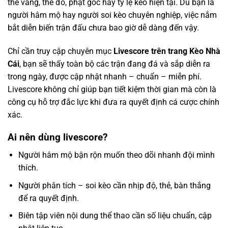
thẻ vàng, thẻ đỏ, phạt góc hay tỷ lệ kèo hiện tại. Dù bạn là
người hâm mộ hay người soi kèo chuyên nghiệp, việc nắm
bắt diễn biến trận đấu chưa bao giờ dễ dàng đến vậy.
Chỉ cần truy cập chuyên mục
Livescore trên trang Kèo Nhà
Cái
, bạn sẽ thấy toàn bộ các trận đang đá và sắp diễn ra
trong ngày, được cập nhật nhanh – chuẩn – miễn phí.
Livescore không chỉ giúp bạn tiết kiệm thời gian mà còn là
công cụ hỗ trợ đắc lực khi đưa ra quyết định cá cược chính
xác.
Ai nên dùng livescore?
Người hâm mộ bận rộn muốn theo dõi nhanh đội mình
thích.
Người phân tích – soi kèo cần nhịp độ, thẻ, bàn thắng
để ra quyết định.
Biên tập viên nội dung thể thao cần số liệu chuẩn, cập