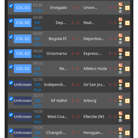
03:30
COL D2
Envigado
0
-
0
Union
0
-
0
Hoãn
Magdalena
04:00
COL D2
Depor
2
-
2
Real
1
-
2
Kết
thúc
Aguablanca
Santander
04:30
COL D2
Bogota FC
0
-
1
Deportivo
0
-
0
Kết
thúc
Rionegro
06:00
COL D2
Orsomarso
0
-
0
Expreso
0
-
0
Hoãn
Rojo
08:10
COL D2
Real
0
-
2
Atletico Huila
0
-
2
Kết
thúc
Cartagena
02:00
Unknown
Independiente
0
-
2
GV San Jose
0
-
0
Kết
thúc
de
(W)
02:15
Challapata
Unknown
KF Hafnir
2
-
5
Arborg
2
-
2
Kết
(W)
thúc
14:30
Unknown
West Coast
2
-
2
Ellerslie (W)
0
-
2
Kết
thúc
Rangers (W)
14:30
Unknown
Changshun
3
-
1
Hongyan
2
-
1
Kết
thúc