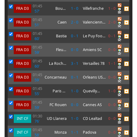
01:45
FRA D3
Bourg
1
-
0
Villefranche
1
-
0
57
'
Peronnas
01:45
FRA D3
Caen
2
-
0
Valenciennes
2
-
0
51
'
US
01:45
FRA D3
Bastia
0
-
1
Le Puy Foot
0
-
1
60
'
43 Auvergne
01:45
FRA D3
Fleury
0
-
0
Amiens SC
0
-
0
59
'
Merogis U.S.
01:45
FRA D3
La Roche-
3
-
1
Versailles 78
1
-
1
60
'
sur-Yon
01:45
FRA D3
Concarneau
0
-
1
Orleans US
0
-
0
59
'
45
01:45
FRA D3
Paris 13
1
-
0
Quevilly
1
-
0
55
'
Atletico
Rouen
01:45
FRA D3
FC Rouen
0
-
0
Cannes AS
0
-
0
59
'
01:30
INT CF
UD Llanera
1
-
0
CD Lealtad
0
-
0
76
'
01:45
INT CF
Monza
1
-
1
Padova
0
-
0
58
'