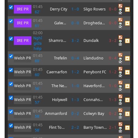
01:45
IRE PR
Derry City
1
-
0
Sligo Rovers
0
-
0
62
'
01:45
IRE PR
Galway
0
-
0
Drogheda
0
-
0
61
'
United
United
02:00
Nghỉ
IRE PR
Shamrock
3
-
2
Dundalk
3
-
2
giữa
Rovers
hiệp
01:45
Welsh PR
Trefelin
0
-
4
Llandudno
0
-
4
60
'
01:45
Welsh PR
Caernarfon
1
-
2
Penybont FC
1
-
2
60
'
01:45
Welsh PR
The New
1
-
0
Haverfordwest
1
-
0
56
'
Saints
County
01:45
Welsh PR
Holywell
1
-
3
Connahs
1
-
3
57
'
Quay
Nomads FC
01:45
Welsh PR
Ammanford
0
-
2
Colwyn Bay
0
-
2
58
'
01:45
Welsh PR
Flint Town
2
-
2
Barry Town
2
-
1
58
'
United
AFC