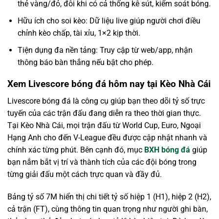
thẻ vàng/đỏ, đôi khi có cả thống kê sút, kiểm soát bóng.
Hữu ích cho soi kèo: Dữ liệu live giúp người chơi điều
chỉnh kèo chấp, tài xỉu, 1×2 kịp thời.
Tiện dụng đa nền tảng: Truy cập từ web/app, nhận
thông báo bàn thắng nếu bật cho phép.
Xem Livescore bóng đá hôm nay tại Kèo Nhà Cái
Livescore bóng đá là công cụ giúp bạn theo dõi tỷ số trực
tuyến của các trận đấu đang diễn ra theo thời gian thực.
Tại Kèo Nhà Cái, mọi trận đấu từ World Cup, Euro, Ngoại
Hạng Anh cho đến V-League đều được cập nhật nhanh và
chính xác từng phút. Bên cạnh đó, mục
BXH bóng đá
giúp
bạn nắm bắt vị trí và thành tích của các đội bóng trong
từng giải đấu một cách trực quan và đầy đủ.
Bảng tỷ số 7M hiển thị chi tiết tỷ số hiệp 1 (H1), hiệp 2 (H2),
cả trận (FT), cùng thông tin quan trọng như người ghi bàn,