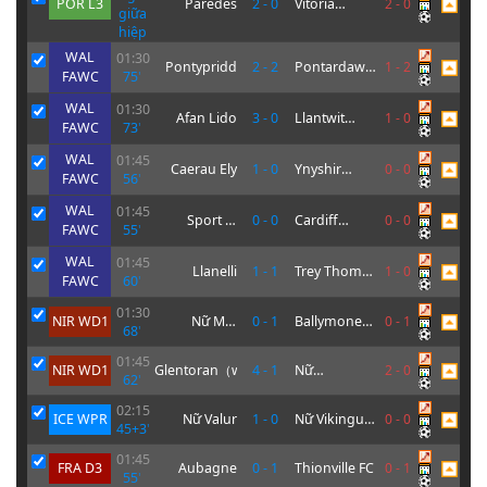
POR L3
Paredes
2
-
0
Vitoria
2
-
0
giữa
Guimaraes B
hiệp
WAL
01:30
Pontypridd
2
-
2
Pontardawe
1
-
2
FAWC
75
'
Town
WAL
01:30
Afan Lido
3
-
0
Llantwit
1
-
0
FAWC
73
'
Major
WAL
01:45
Caerau Ely
1
-
0
Ynyshir
0
-
0
FAWC
56
'
Albions
WAL
01:45
Sport in
0
-
0
Cardiff
0
-
0
FAWC
55
'
Caerphilly
Draconians
FC
WAL
01:45
Llanelli
1
-
1
Trey Thomas
1
-
0
FAWC
60
'
Drossel
01:30
NIR WD1
Nữ Mid
0
-
1
Ballymoney
0
-
1
68
'
Ulster
United (W)
01:45
NIR WD1
Glentoran（w）
4
-
1
Nữ
2
-
0
62
'
Crusaders
Newtownabbey
02:15
ICE WPR
Nữ Valur
1
-
0
Nữ Vikingur
0
-
0
45+3
'
Strikers
Reykjavik
01:45
FRA D3
Aubagne
0
-
1
Thionville FC
0
-
1
55
'