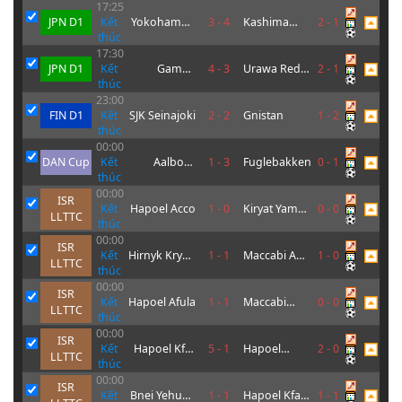
17:25
JPN D1
Yokohama F
3
-
4
Kashima
2
-
1
Kết
thúc
Marinos
Antlers
17:30
JPN D1
Gamba
4
-
3
Urawa Red
2
-
1
Kết
thúc
Osaka
Diamonds
23:00
FIN D1
SJK Seinajoki
2
-
2
Gnistan
1
-
2
Kết
thúc
00:00
DAN Cup
Aalborg
1
-
3
Fuglebakken
0
-
1
Kết
thúc
KFUM
00:00
ISR
Hapoel Acco
1
-
0
Kiryat Yam
0
-
0
Kết
LLTTC
thúc
SC
00:00
ISR
Hirnyk Kryvyi
1
-
1
Maccabi Ahi
1
-
0
Kết
LLTTC
thúc
Rih
Nazareth
00:00
ISR
Hapoel Afula
1
-
1
Maccabi
0
-
0
Kết
LLTTC
thúc
Herzliya
00:00
ISR
Hapoel Kfar
5
-
1
Hapoel
2
-
0
Kết
LLTTC
thúc
Saba
Raanana
00:00
ISR
Bnei Yehuda
1
-
1
Hapoel Kfar
1
-
1
Kết