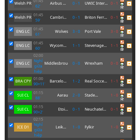
01:45
Welsh PR
Airbus UK
0
-
1
UWIC Inter
0
-
1
62
'
Broughton
Cardiff
01:45
Welsh PR
Cambrian
0
-
1
Briton Ferry
0
-
1
59
'
Clydach
Athletic
01:45
ENG LC
Wolves
3
-
0
Port Vale
3
-
0
61
'
01:45
ENG LC
Wycombe
1
-
1
Stevenage
1
-
1
60
'
Wanderers
Borough
02:00
Nghỉ
ENG LC
Middlesbrough
0
-
0
Wrexham
0
-
0
giữa
hiệp
01:00
BRA CPY
Barcelona
1
-
2
Real Soccer
1
-
1
90+11
'
EC SP U20
Youth
01:15
SUI CL
Aarau
2
-
0
Stade
1
-
0
88
'
Nyonnais
01:15
SUI CL
Etoile
0
-
1
Neuchatel
0
-
1
90+2
'
Carouge
Xamax
02:15
Nghỉ
ICE D1
Leiknir
1
-
0
Fylkir
1
-
0
giữa
Reykjavik
hiệp