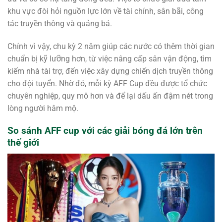
khu vực đòi hỏi nguồn lực lớn về tài chính, sân bãi, công
tác truyền thông và quảng bá.
Chính vì vậy, chu kỳ 2 năm giúp các nước có thêm thời gian
chuẩn bị kỹ lưỡng hơn, từ việc nâng cấp sân vận động, tìm
kiếm nhà tài trợ, đến việc xây dựng chiến dịch truyền thông
cho đội tuyển. Nhờ đó, mỗi kỳ AFF Cup đều được tổ chức
chuyên nghiệp, quy mô hơn và để lại dấu ấn đậm nét trong
lòng người hâm mộ.
So sánh AFF cup với các giải bóng đá lớn trên
thế giới