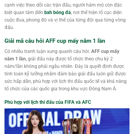
cạnh việc theo dõi các trận đấu, người hâm mộ còn đặc
biệt quan tâm đến
bxh bóng đá
, nơi thể hiện rõ cục diện
cuộc đua, phong độ và vị thế của từng đội qua từng vòng
đấu.
Giải mã câu hỏi AFF cup mấy năm 1 lần
Có nhiều tranh luận xung quanh câu hỏi:
AFF cup mấy
năm 1 lần
, giải đấu này được tổ chức theo chu kỳ 2
năm/lần không phải ngẫu nhiên. Đây là quyết định được
tính toán kỹ lưỡng nhằm đảm bảo giải đấu luôn giữ được
sức hấp dẫn, phù hợp với lịch thi đấu quốc tế và khả năng
tổ chức của các quốc gia trong khu vực Đông Nam Á.
Phù hợp với lịch thi đấu của FIFA và AFC