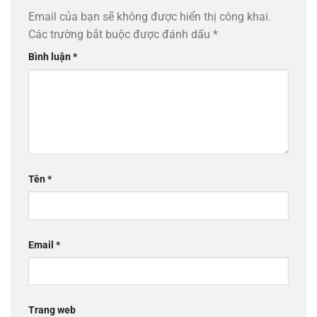
Email của bạn sẽ không được hiển thị công khai.
Các trường bắt buộc được đánh dấu
*
Bình luận
*
Tên
*
Email
*
Trang web