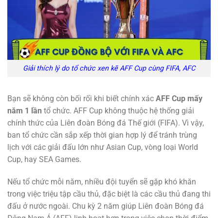
Giải thích lý do tổ chức xen kẽ AFF Cup cùng FIFA, AFC
Bạn sẽ không còn bối rối khi biết chính xác
AFF Cup mấy
năm 1 lần
tổ chức. AFF Cup không thuộc hệ thống giải
chính thức của Liên đoàn Bóng đá Thế giới (FIFA). Vì vậy,
ban tổ chức cần sắp xếp thời gian hợp lý để tránh trùng
lịch với các giải đấu lớn như Asian Cup, vòng loại World
Cup, hay SEA Games.
Nếu tổ chức mỗi năm, nhiều đội tuyển sẽ gặp khó khăn
trong việc triệu tập cầu thủ, đặc biệt là các cầu thủ đang thi
đấu ở nước ngoài. Chu kỳ 2 năm giúp Liên đoàn Bóng đá