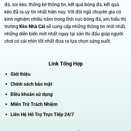
đá, soi kèo, thống kê thông tin, kết quả bóng đá, kết quả
kèo đã ra uy tín nhất hiện nay. Với đội ngũ chuyên gia có
kinh nghiệm nhiều năm trong lĩnh vực bóng đá, am hiểu thị
trường
Kèo Nhà Cái
sẽ cung cấp những thông tin mới nhất,
những diễn biến mới nhất ngay tại sân thi đấu giúp người
chơi có cái nhìn tốt nhất đưa ra lựa chọn sáng suốt.
Link Tổng Hợp
Giới thiệu
Chính sách bảo mật
Điều khoản sử dụng
Miễn Trừ Trách Nhiệm
Liên Hệ Hỗ Trợ Trực Tiếp 24/7