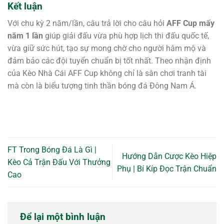
Kết luận
Với chu kỳ 2 năm/lần, câu trả lời cho câu hỏi
AFF Cup mấy
năm 1 lần
giúp giải đấu vừa phù hợp lịch thi đấu quốc tế,
vừa giữ sức hút, tạo sự mong chờ cho người hâm mộ và
đảm bảo các đội tuyển chuẩn bị tốt nhất. Theo nhận định
của Kèo Nhà Cái AFF Cup không chỉ là sân chơi tranh tài
mà còn là biểu tượng tinh thần bóng đá Đông Nam Á.
FT Trong Bóng Đá Là Gì |
Hướng Dẫn Cược Kèo Hiệp
Kèo Cả Trận Đấu Với Thưởng
Phụ | Bí Kíp Đọc Trận Chuẩn
Cao
Để lại một bình luận