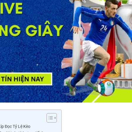
íp Đọc Tỷ Lệ Kèo