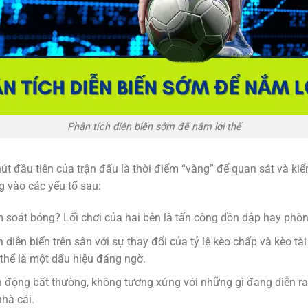
Phân tích diễn biến sớm để nắm lợi thế
hút đầu tiên của trận đấu là thời điểm “vàng” để quan sát và 
g vào các yếu tố sau:
m soát bóng? Lối chơi của hai bên là tấn công dồn dập hay phò
iễn biến trên sân với sự thay đổi của tỷ lệ kèo chấp và kèo tài
thể là một dấu hiệu đáng ngờ.
ến động bất thường, không tương xứng với những gì đang diễn ra
hà cái.