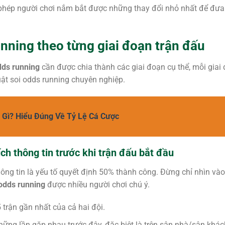
hép người chơi nắm bắt được những thay đổi nhỏ nhất để đưa r
unning theo từng giai đoạn trận đấu
dds running
cần được chia thành các giai đoạn cụ thể, mỗi giai 
uật soi odds running chuyên nghiệp.
Là Gì? Hiểu Đúng Về Tỷ Lệ Cá Cược
ích thông tin trước khi trận đấu bắt đầu
hông tin là yếu tố quyết định 50% thành công. Đừng chỉ nhìn vào
 odds running
được nhiều người chơi chú ý.
 trận gần nhất của cả hai đội.
hững lần gặp nhau trước đây, đặc biệt là trên sân nhà/sân khác