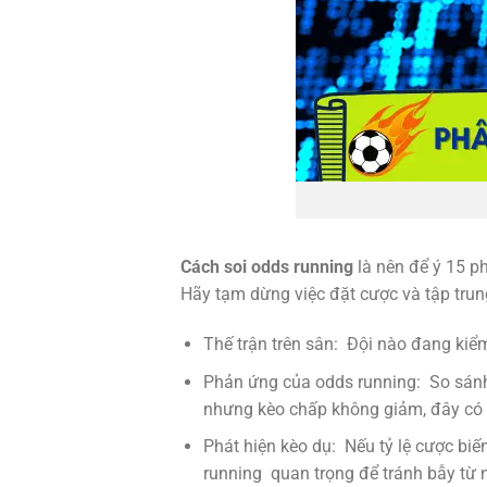
Cách soi odds running
là nên để ý 15 p
Hãy tạm dừng việc đặt cược và tập trun
Thế trận trên sân: Đội nào đang kiể
Phản ứng của odds running: So sánh d
nhưng kèo chấp không giảm, đây có 
Phát hiện kèo dụ: Nếu tỷ lệ cược bi
running quan trọng để tránh bẫy từ n