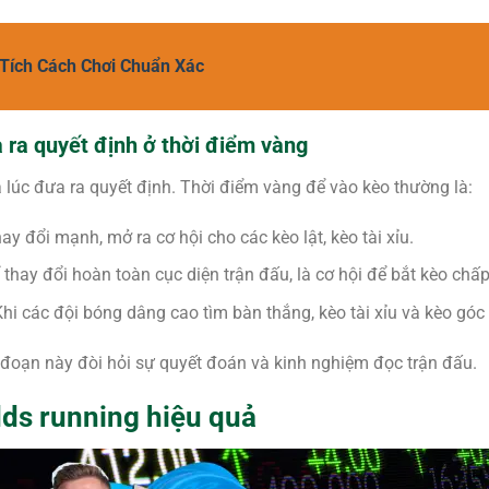
n Tích Cách Chơi Chuẩn Xác
và ra quyết định ở thời điểm vàng
à lúc đưa ra quyết định. Thời điểm vàng để vào kèo thường là:
ay đổi mạnh, mở ra cơ hội cho các kèo lật, kèo tài xỉu.
 thay đổi hoàn toàn cục diện trận đấu, là cơ hội để bắt kèo chấ
Khi các đội bóng dâng cao tìm bàn thắng, kèo tài xỉu và kèo góc
 đoạn này đòi hỏi sự quyết đoán và kinh nghiệm đọc trận đấu.
ds running hiệu quả