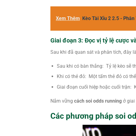
Xem Thêm
Kèo Tài Xỉu 2 2.5 - Phâ
Giai đoạn 3: Đọc vị tỷ lệ cược 
Sau khi đã quan sát và phân tích, đây l
Sau khi có bàn thắng: Tỷ lệ kèo sẽ th
Khi có thẻ đỏ: Một tấm thẻ đỏ có thể
Giai đoạn cuối hiệp hoặc cuối trận: 
Nắm vững
cách soi odds running
ở giai
Các phương pháp soi od