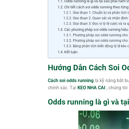
Odds running là gì và tại sao phải nắm v
Chi tiết cách soi odds running theo từng
Giai đoạn 1: Chuẩn bị và phân tích t
Giai đoạn 2: Quan sát và nhận định
Giai đoạn 3: Đọc vị tỷ lệ cược và ra
Các phương pháp soi odds running hiệu
Phương pháp soi odds running cho
Phương pháp soi odds running cho k
Bảng phân tích biến động tỷ lệ kèo 
Kết luận
Hướng Dẫn Cách Soi Od
Cách soi odds running
là kỹ năng bắt bu
chính xác. Tại
KEO NHA CAI
, chúng tôi
Odds running là gì và tạ