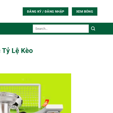
ĐĂNG KÝ / ĐĂNG NHẬP
XEM BÓNG
 Tỷ Lệ Kèo