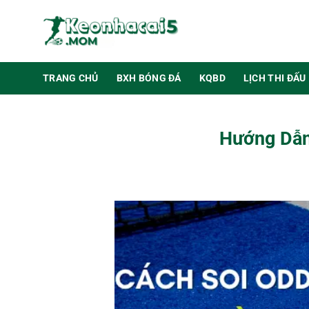
Chuyển
đến
nội
dung
TRANG CHỦ
BXH BÓNG ĐÁ
KQBD
LỊCH THI ĐẤU
Hướng Dẫn