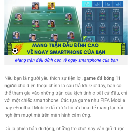
Mang trận đấu đỉnh cao về ngay smartphone của bạn
Nếu bạn là người yêu thích sự tiện lợi,
game đá bóng 11
người
cho điện thoại chính là câu trả lời. Giờ đây, bạn có
thể tham gia vào những trận cầu kịch tính ở bất cứ đâu, chỉ
với một chiếc smartphone. Các tựa game như FIFA Mobile
hay eFootball Mobile đã được tối ưu hóa để mang lại trải
nghiệm mượt mà trên màn hình cảm ứng.
Dù là phiên bản di động, những trò chơi này vẫn giữ được