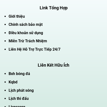
Link Tổng Hợp
Giới thiệu
Chính sách bảo mật
Điều khoản sử dụng
Miễn Trừ Trách Nhiệm
Liên Hệ Hỗ Trợ Trực Tiếp 24/7
Liên Kết Hữu Ích
Bxh bóng đá
Kqbd
Lịch phát sóng
Lịch thi đấu
Livescore