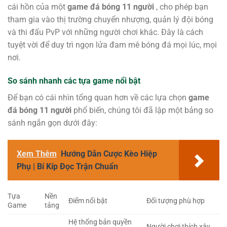
cái hồn của một
game đá bóng 11 người
, cho phép bạn
tham gia vào thị trường chuyển nhượng, quản lý đội bóng
và thi đấu PvP với những người chơi khác. Đây là cách
tuyệt vời để duy trì ngọn lửa đam mê bóng đá mọi lúc, mọi
nơi.
So sánh nhanh các tựa game nổi bật
Để bạn có cái nhìn tổng quan hơn về các lựa chọn
game
đá bóng 11 người
phổ biến, chúng tôi đã lập một bảng so
sánh ngắn gọn dưới đây:
Xem Thêm
Hướng Dẫn Cược Kèo Hiệp
Phụ | Bí Kíp Đọc Trận Chuẩn
Tựa
Nền
Điểm nổi bật
Đối tượng phù hợp
Game
tảng
Hệ thống bản quyền
Người chơi thích xây