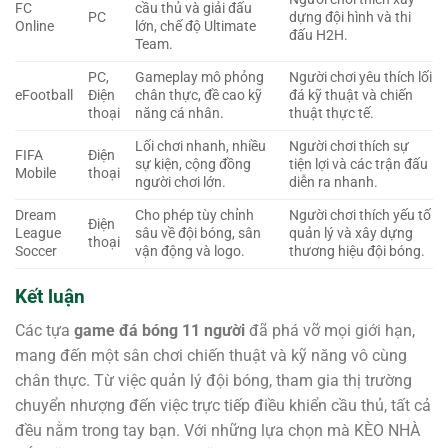
FC
cầu thủ và giải đấu
PC
dựng đội hình và thi
Online
lớn, chế độ Ultimate
đấu H2H.
Team.
PC,
Gameplay mô phỏng
Người chơi yêu thích lối
eFootball
Điện
chân thực, đề cao kỹ
đá kỹ thuật và chiến
thoại
năng cá nhân.
thuật thực tế.
Lối chơi nhanh, nhiều
Người chơi thích sự
FIFA
Điện
sự kiện, cộng đồng
tiện lợi và các trận đấu
Mobile
thoại
người chơi lớn.
diễn ra nhanh.
Dream
Cho phép tùy chỉnh
Người chơi thích yếu tố
Điện
League
sâu về đội bóng, sân
quản lý và xây dựng
thoại
Soccer
vận động và logo.
thương hiệu đội bóng.
Kết luận
Các tựa
game đá bóng 11 người
đã phá vỡ mọi giới hạn,
mang đến một sân chơi chiến thuật và kỹ năng vô cùng
chân thực. Từ việc quản lý đội bóng, tham gia thị trường
chuyển nhượng đến việc trực tiếp điều khiển cầu thủ, tất cả
đều nằm trong tay bạn. Với những lựa chọn mà KÈO NHÀ