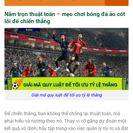
Nắm trọn thuật toán – mẹo chơi bóng đá ảo cốt
lõi để chiến thắng
Giải mã quy luật để tối ưu tỷ lệ thắng
Để chiến thắng, bạn không thể chống lại thuật toán, mà
phải hiểu và nương theo nó. Thay vì cố gắng dự đoán một
kết quả vô định, hãy tập trung vào việc quản lý rủi ro và đặt