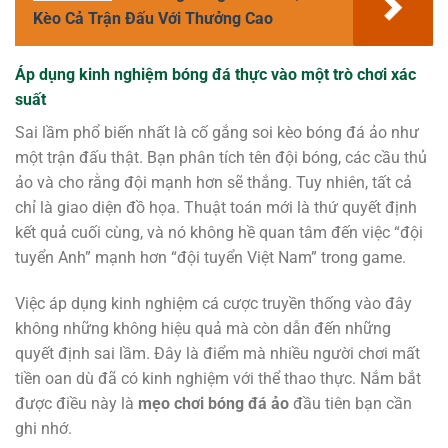
Kèo Cả Trận Đấu Với Thưởng Cao
Áp dụng kinh nghiệm bóng đá thực vào một trò chơi xác
suất
Sai lầm phổ biến nhất là cố gắng soi kèo bóng đá ảo như
một trận đấu thật. Bạn phân tích tên đội bóng, các cầu thủ
ảo và cho rằng đội mạnh hơn sẽ thắng. Tuy nhiên, tất cả
chỉ là giao diện đồ họa. Thuật toán mới là thứ quyết định
kết quả cuối cùng, và nó không hề quan tâm đến việc “đội
tuyển Anh” mạnh hơn “đội tuyển Việt Nam” trong game.
Việc áp dụng kinh nghiệm cá cược truyền thống vào đây
không những không hiệu quả mà còn dẫn đến những
quyết định sai lầm. Đây là điểm mà nhiều người chơi mất
tiền oan dù đã có kinh nghiệm với thể thao thực. Nắm bắt
được điều này là
mẹo chơi bóng đá ảo
đầu tiên bạn cần
ghi nhớ.