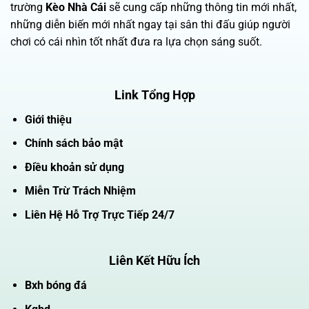
trường
Kèo Nhà Cái
sẽ cung cấp những thông tin mới nhất,
những diễn biến mới nhất ngay tại sân thi đấu giúp người
chơi có cái nhìn tốt nhất đưa ra lựa chọn sáng suốt.
Link Tổng Hợp
Giới thiệu
Chính sách bảo mật
Điều khoản sử dụng
Miễn Trừ Trách Nhiệm
Liên Hệ Hỗ Trợ Trực Tiếp 24/7
Liên Kết Hữu Ích
Bxh bóng đá