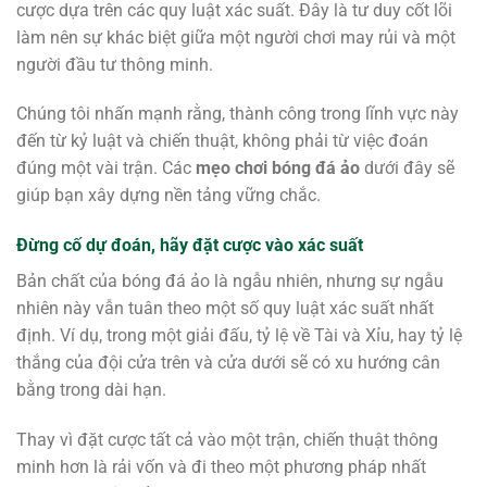
cược dựa trên các quy luật xác suất. Đây là tư duy cốt lõi
làm nên sự khác biệt giữa một người chơi may rủi và một
người đầu tư thông minh.
Chúng tôi nhấn mạnh rằng, thành công trong lĩnh vực này
đến từ kỷ luật và chiến thuật, không phải từ việc đoán
đúng một vài trận. Các
mẹo chơi bóng đá ảo
dưới đây sẽ
giúp bạn xây dựng nền tảng vững chắc.
Đừng cố dự đoán, hãy đặt cược vào xác suất
Bản chất của bóng đá ảo là ngẫu nhiên, nhưng sự ngẫu
nhiên này vẫn tuân theo một số quy luật xác suất nhất
định. Ví dụ, trong một giải đấu, tỷ lệ về Tài và Xỉu, hay tỷ lệ
thắng của đội cửa trên và cửa dưới sẽ có xu hướng cân
bằng trong dài hạn.
Thay vì đặt cược tất cả vào một trận, chiến thuật thông
minh hơn là rải vốn và đi theo một phương pháp nhất