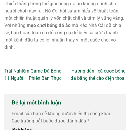
Chiến thắng trong thế giới bóng đá ảo không dành cho
người chơi may rủi. Nó đòi hỏi sự am hiểu về thuật toán,
một chiến thuật quản lý vốn chặt chẽ và tâm lý vững vàng.
Với những
mẹo chơi bóng đá ảo
mà Kèo Nhà Cái đã chia
sẻ, bạn hoàn toàn có đủ công cụ để biến cá cược thành
một kênh đầu tư có lợi nhuận thay vì một cuộc chơi vô
định.
Trải Nghiệm Game Đá Bóng
Hướng dẫn | cá cược bóng
11 Người – Phiên Bản Thực
đá bằng thẻ cào điện thoại
Để lại một bình luận
Email của bạn sẽ không được hiển thị công khai.
Các trường bắt buộc được đánh dấu
*