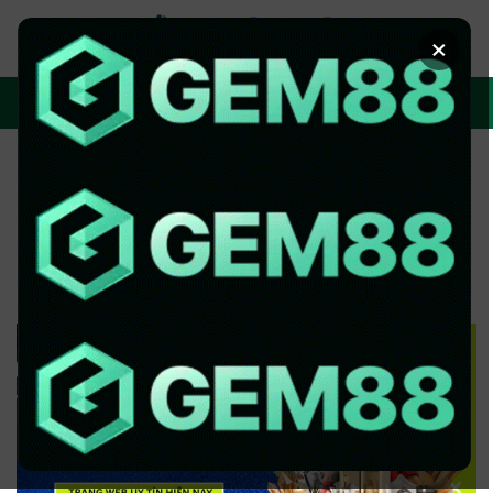
Chuyển
đến
×
nội
dung
ĐĂNG KÝ / ĐĂNG NHẬP
XEM BÓNG
SOI KÈO
Tổng Hợp Mẹo Chơi Bóng Đá Ảo –
Nắm Kèo, Thắng Dễ Dàng
ĐÃ ĐĂNG TRÊN
12 THÁNG 4, 2026
BỞI
ADMIN